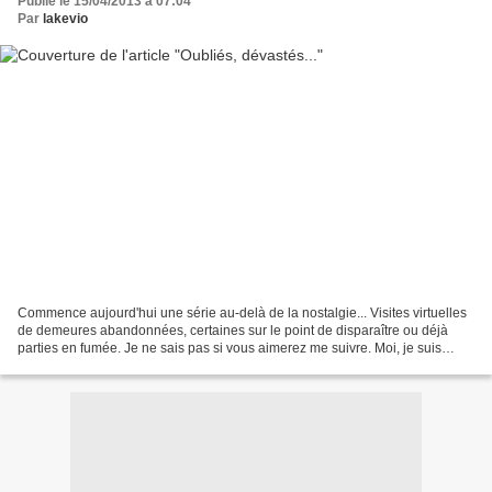
Publié le 15/04/2013 à 07:04
Par
lakevio
Commence aujourd'hui une série au-delà de la nostalgie... Visites virtuelles
de demeures abandonnées, certaines sur le point de disparaître ou déjà
parties en fumée. Je ne sais pas si vous aimerez me suivre. Moi, je suis
troublée, peinée mais fascinée......