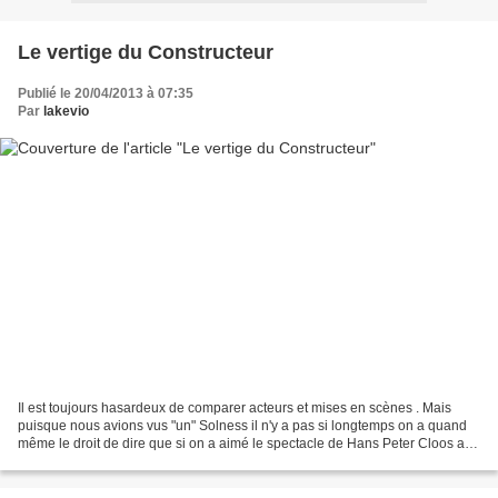
Le vertige du Constructeur
Publié le 20/04/2013 à 07:35
Par
lakevio
Il est toujours hasardeux de comparer acteurs et mises en scènes . Mais
puisque nous avions vus "un" Solness il n'y a pas si longtemps on a quand
même le droit de dire que si on a aimé le spectacle de Hans Peter Cloos au
théâtre Hébertot, on a adoré celui...