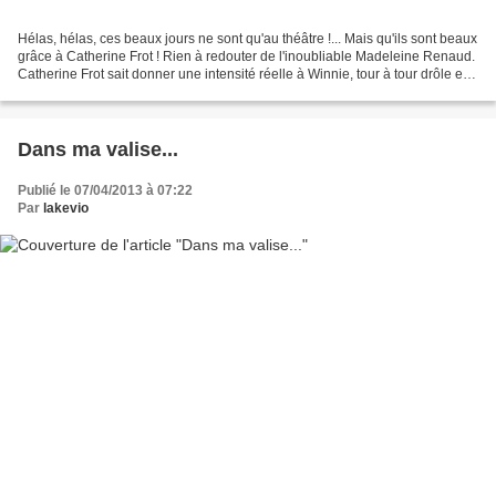
Hélas, hélas, ces beaux jours ne sont qu'au théâtre !... Mais qu'ils sont beaux
grâce à Catherine Frot ! Rien à redouter de l'inoubliable Madeleine Renaud.
Catherine Frot sait donner une intensité réelle à Winnie, tour à tour drôle et
émouvante. Ils sont...
Dans ma valise...
Publié le 07/04/2013 à 07:22
Par
lakevio