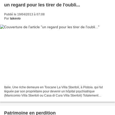
un regard pour les tirer de l'oubli...
Publié le 19/04/2013 à 07:08
Par
lakevio
Italie. Une riche demeure en Toscane La Villa Sbertoli, à Pistoia. qui fut
léguée par son propriétaire pour devenir un hôpital psychiatrique
(Manicomio Villa Sbertoli ou Casa di Cura Villa Sbertoli) Totalement
abandonnée depuis quelques années... Et pourtant...
Patrimoine en perdition