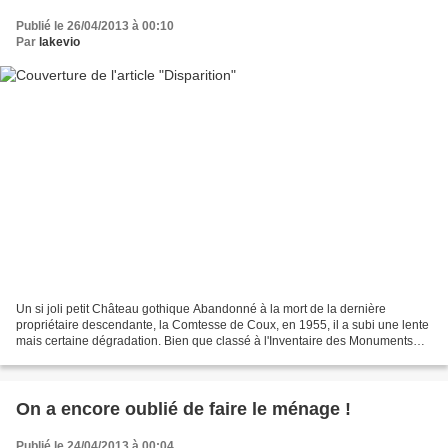
Publié le 26/04/2013 à 00:10
Par
lakevio
Un si joli petit Château gothique Abandonné à la mort de la dernière
propriétaire descendante, la Comtesse de Coux, en 1955, il a subi une lente
mais certaine dégradation. Bien que classé à l'Inventaire des Monuments
historiques et racheté par un propriétaire...
On a encore oublié de faire le ménage !
Publié le 24/04/2013 à 00:04