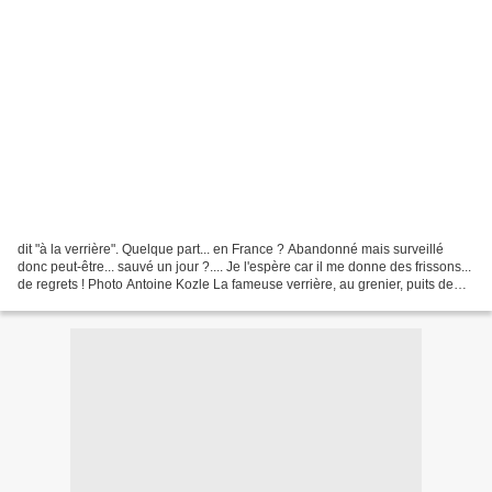
dit "à la verrière". Quelque part... en France ? Abandonné mais surveillé
donc peut-être... sauvé un jour ?.... Je l'espère car il me donne des frissons...
de regrets ! Photo Antoine Kozle La fameuse verrière, au grenier, puits de
lumière du Manoir tout...