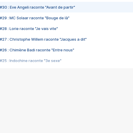
#30 : Eve Angeli raconte "Avant de partir"
#29 : MC Solaar raconte "Bouge de là"
28 : Lorie raconte "Je vais vite"
#27 : Christophe Willem raconte "Jacques a dit"
#26 : Chimène Badi raconte "Entre nous"
#25 : Indochine raconte "3e sexe"
#24 : Zaho raconte "C'est chelou"
#23 : Patrick Bruel raconte "Au café des délices"
#22 : Kyo raconte "Le chemin"
#21 : Nolwenn Leroy raconte "Cassé"
#20 : Patrick Hernandez raconte "Born to be alive"
#19 : Lorie raconte "Près de moi"