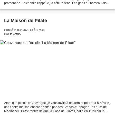
promenade. Le chemin l'appelle, la côte l'attend. Les gens du hameau disent
"la côte" ou "le côteau" mais...
La Maison de Pilate
Publié le 03/04/2013 à 07:36
Par
lakevio
Alors que je suis en Auvergne, je vous invite à un dernier petit tour à Séville,
dans cette maison encore habitée par des Grands d'Espagne, les ducs de
Medinaceli. Petite merveille que la Casa de Pilatos, bâtie en 1520 par le