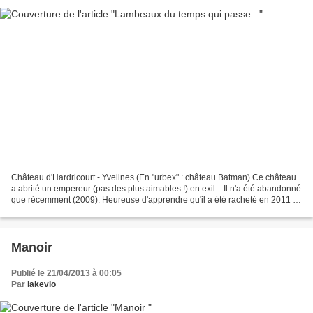
Château d'Hardricourt - Yvelines (En "urbex" : château Batman) Ce château
a abrité un empereur (pas des plus aimables !) en exil... Il n'a été abandonné
que récemment (2009). Heureuse d'apprendre qu'il a été racheté en 2011 !
Le seul trône que le monsieur...
Manoir
Publié le 21/04/2013 à 00:05
Par
lakevio