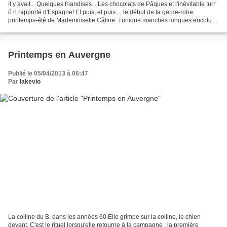
Il y avait... Quelques friandises... Les chocolats de Pâques et l'inévitable turr
ó n rapporté d'Espagne! Et puis, et puis.... le début de la garde-robe
printemps-été de Mademoiselle Câline. Tunique manches longues encolure
ronde - Intemporels Kids Astrid...
Printemps en Auvergne
Publié le 05/04/2013 à 06:47
Par
lakevio
La colline du B. dans les années 60 Elle grimpe sur la colline, le chien
devant. C'est le rituel lorsqu'elle retourne à la campagne ; la première