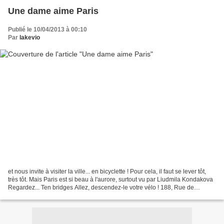
Une dame aime Paris
Publié le 10/04/2013 à 00:10
Par
lakevio
et nous invite à visiter la ville... en bicyclette ! Pour cela, il faut se lever tôt,
très tôt. Mais Paris est si beau à l'aurore, surtout vu par Liudmila Kondakova
Regardez... Ten bridges Allez, descendez-le votre vélo ! 188, Rue de
Marcine Nous avons...