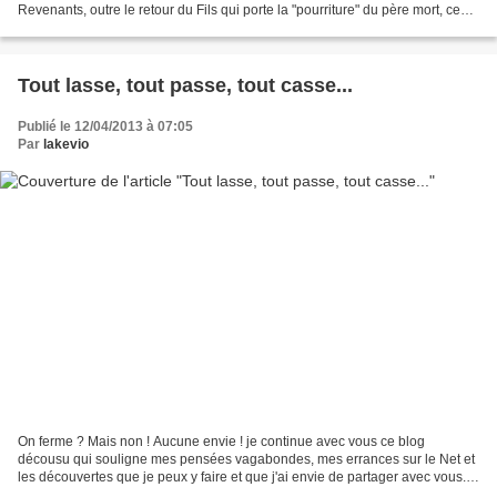
Revenants, outre le retour du Fils qui porte la "pourriture" du père mort, ce
sont tous les secrets enterrés d'une...
Tout lasse, tout passe, tout casse...
Publié le 12/04/2013 à 07:05
Par
lakevio
On ferme ? Mais non ! Aucune envie ! je continue avec vous ce blog
décousu qui souligne mes pensées vagabondes, mes errances sur le Net et
les découvertes que je peux y faire et que j'ai envie de partager avec vous.
Voici un univers bien singulier dans...