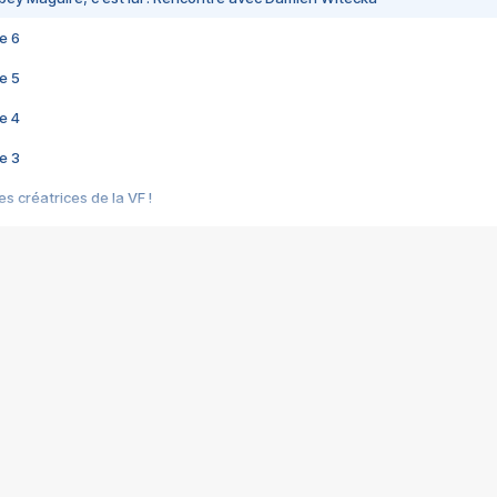
e 6
e 5
e 4
e 3
s créatrices de la VF !
e 2
e 1
e Mektoub My Love arrive enfin ! Rencontre avec Shaïn Boumedine et Sal
i : après Toni en famille
elle réalise le bouleversant Dites lui que je l'aime
ais ! Rencontre autour de Vie privée de Rebecca Zlotowski
 de Marguerite, Grave... Rencontre avec Ella Rumpf