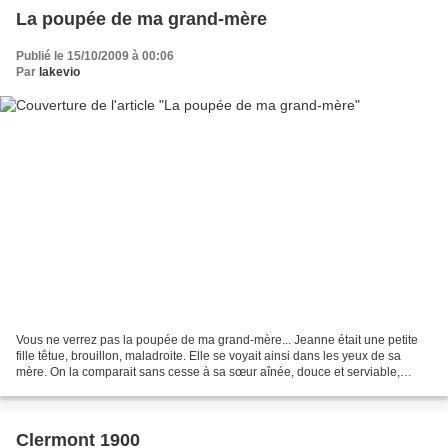
La poupée de ma grand-mère
Publié le 15/10/2009 à 00:06
Par
lakevio
Vous ne verrez pas la poupée de ma grand-mère... Jeanne était une petite
fille têtue, brouillon, maladroite. Elle se voyait ainsi dans les yeux de sa
mère. On la comparait sans cesse à sa sœur aînée, douce et serviable,
docile et adroite. A celle-ci on...
Clermont 1900