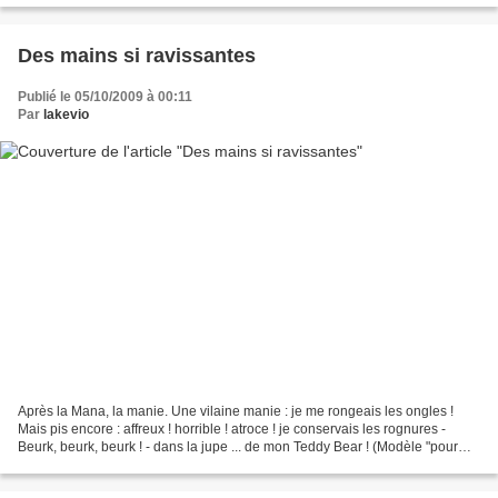
Des mains si ravissantes
Publié le 05/10/2009 à 00:11
Par
lakevio
Après la Mana, la manie. Une vilaine manie : je me rongeais les ongles !
Mais pis encore : affreux ! horrible ! atroce ! je conservais les rognures -
Beurk, beurk, beurk ! - dans la jupe ... de mon Teddy Bear ! (Modèle "pour
Françoise" de Modes et Travaux,...