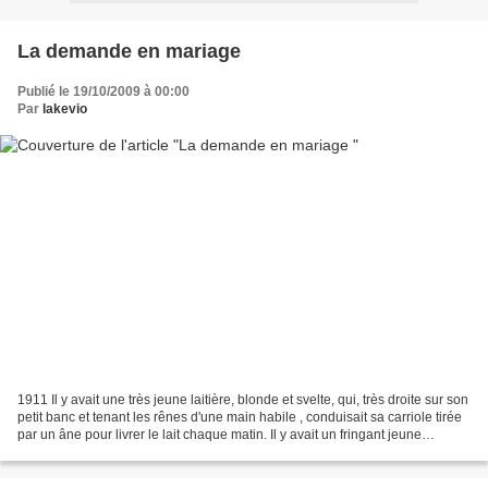
La demande en mariage
Publié le 19/10/2009 à 00:00
Par
lakevio
1911 Il y avait une très jeune laitière, blonde et svelte, qui, très droite sur son
petit banc et tenant les rênes d'une main habile , conduisait sa carriole tirée
par un âne pour livrer le lait chaque matin. Il y avait un fringant jeune
homme, yeux bleus...