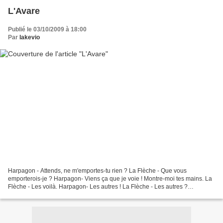
L'Avare
Publié le 03/10/2009 à 18:00
Par
lakevio
Harpagon - Attends, ne m'emportes-tu rien ? La Flèche - Que vous
emporterois-je ? Harpagon- Viens ça que je voie ! Montre-moi tes mains. La
Flèche - Les voilà. Harpagon- Les autres ! La Flèche - Les autres ?
Harpagon- Oui. La Flèche- Les voilà . L'Avare...