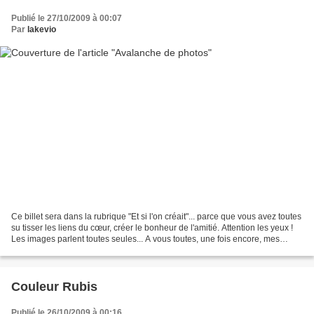
Publié le 27/10/2009 à 00:07
Par
lakevio
Ce billet sera dans la rubrique "Et si l'on créait"... parce que vous avez toutes
su tisser les liens du cœur, créer le bonheur de l'amitié. Attention les yeux !
Les images parlent toutes seules... A vous toutes, une fois encore, mes
chaleureux remerciements...
Couleur Rubis
Publié le 26/10/2009 à 00:16