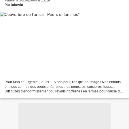
Publié le 10/10/2009 à 13:18
Par
lakevio
Pour Mab et Eugénie. LeFils : - A pas peur, t'es qu'une image ! Nos enfants
ont tous connus des peurs enfantines : les monstres, sorcières, loups...
Difficultés d'endormissement ou réveils nocturnes en larmes pour cause de
cauchemar. Françoise Dolto dit...