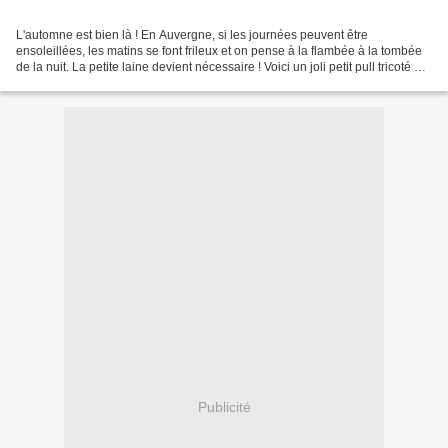
L'automne est bien là ! En Auvergne, si les journées peuvent être
ensoleillées, les matins se font frileux et on pense à la flambée à la tombée
de la nuit. La petite laine devient nécessaire ! Voici un joli petit pull tricoté par
Mamette , du Fan-Club...
Publicité