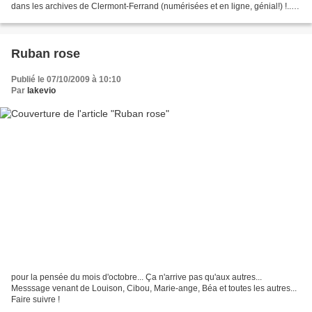
dans les archives de Clermont-Ferrand (numérisées et en ligne, génial!) !...
Si quelqu'un arrive...
Ruban rose
Publié le 07/10/2009 à 10:10
Par
lakevio
pour la pensée du mois d'octobre... Ça n'arrive pas qu'aux autres...
Messsage venant de Louison, Cibou, Marie-ange, Béa et toutes les autres...
Faire suivre !