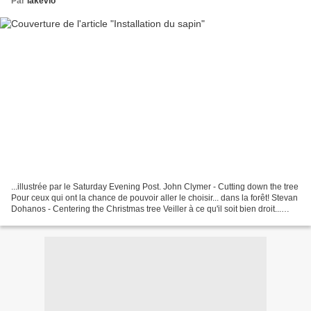
Par
lakevio
...illustrée par le Saturday Evening Post. John Clymer - Cutting down the tree
Pour ceux qui ont la chance de pouvoir aller le choisir... dans la forêt! Stevan
Dohanos - Centering the Christmas tree Veiller à ce qu'il soit bien droit...
John P. Falter...