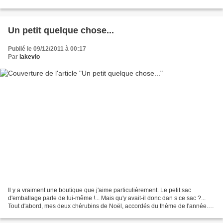
abécédaire avec des figurines découpées...
Un petit quelque chose...
Publié le 09/12/2011 à 00:17
Par
lakevio
Il y a vraiment une boutique que j'aime particulièrement. Le petit sac
d'emballage parle de lui-même !... Mais qu'y avait-il donc dan s ce sac ?...
Tout d'abord, mes deux chérubins de Noël, accordés du thème de l'année.
Puis, le petit quelque chose, d...