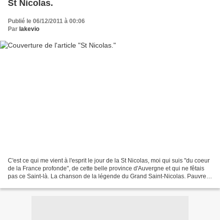
St Nicolas.
Publié le 06/12/2011 à 00:06
Par
lakevio
C'est ce qui me vient à l'esprit le jour de la St Nicolas, moi qui suis "du coeur
de la France profonde", de cette belle province d'Auvergne et qui ne fêtais
pas ce Saint-là. La chanson de la légende du Grand Saint-Nicolas. Pauvres
petits enfants que...