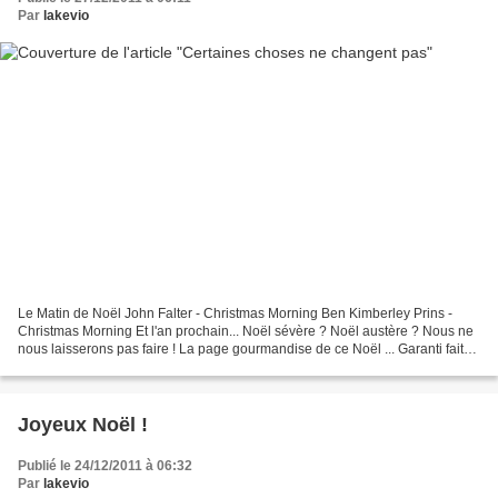
Par
lakevio
Le Matin de Noël John Falter - Christmas Morning Ben Kimberley Prins -
Christmas Morning Et l'an prochain... Noël sévère ? Noël austère ? Nous ne
nous laisserons pas faire ! La page gourmandise de ce Noël ... Garanti fait
maison ! Bouchées à la pistache,...
Joyeux Noël !
Publié le 24/12/2011 à 06:32
Par
lakevio