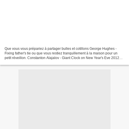
Que vous vous prépariez à partager bulles et cotillons George Hughes -
Fixing father's tie ou que vous restiez tranquillement à la maison pour un
petit réveillon. Constanton Alajalov - Giant Clock on New Year's Eve 2012
frappe à la porte !