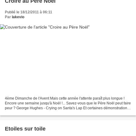
Croire au Père Noël
Publié le 18/12/2011 à 06:11
Par
lakevio
4ème Dimanche de l'Avent Mais cette année l'attente paraît plus longue !
Encore une semaine jusqu'à Noël !... Savez-vous que le Père Noël peut faire
peur ? George Hughes - Crying on Santa's Lap Et certaines démonstrations
peuvent rapidement faire douter...
Etoiles sur toile