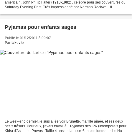
américain, John Philip Falter (1910-1982) , célèbre pour ses couvertures du
Saturday Evening Post. Très impressionné par Norman Rockwell, il
l'influencera à son tour lorsqu'ils travailleront...
Pyjamas pour enfants sages
Publié le 01/12/2011 à 00:07
Par
lakevio
Le week-end dernier, je suis allée voir Brunette, ma fille aînée, et ses deux
petits trésors. Pour eux, j'avais travaillé... Pyjamas des IPK (Intemporels pour
Kids) d'Astrid Le Provost. Taille 4 ans en largeur, 6ans en longueur. Le Haut :