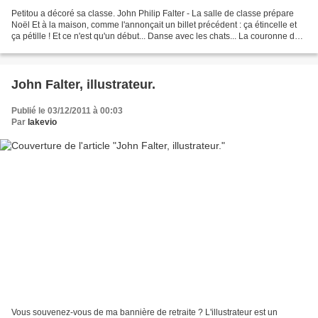
Petitou a décoré sa classe. John Philip Falter - La salle de classe prépare
Noël Et à la maison, comme l'annonçait un billet précédent : ça étincelle et
ça pétille ! Et ce n'est qu'un début... Danse avec les chats... La couronne de
l'Avent 2011 en détails...
John Falter, illustrateur.
Publié le 03/12/2011 à 00:03
Par
lakevio
Vous souvenez-vous de ma bannière de retraite ? L'illustrateur est un