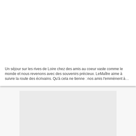
Un séjour sur les rives de Loire chez des amis au coeur vaste comme le
monde et nous revenons avec des souvenirs précieux. LeMaître aime à
suivre la route des écrivains. Qu'à cela ne tienne : nos amis l'emmènent à
Saché où Balzac a vécu. Redoutable d'accompagner...