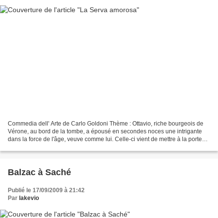
Commedia dell' Arte de Carlo Goldoni Thème : Ottavio, riche bourgeois de
Vérone, au bord de la tombe, a épousé en secondes noces une intrigante
dans la force de l'âge, veuve comme lui. Celle-ci vient de mettre à la porte
Florindo, le fils légitime d'Ottavio,...
Balzac à Saché
Publié le 17/09/2009 à 21:42
Par
lakevio