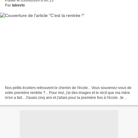
Publié le 03/09/2009 à 00:13
Par
lakevio
Nos petits écoliers retrouvent le chemin de l'école... Vous souvenez-vous de
votre première rentrée ?... Pour moi, j'ai des images et le récit que ma mère
m'en a fait... J'avais cinq ans et j'allais pour la première fois à l'école. Je
rentrais en 11ème...