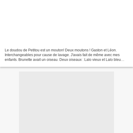
Le doudou de Petitou est un mouton! Deux moutons ! Gaston et Léon.
Interchangeables pour cause de lavage. J'avais fait de même avec mes
enfants. Brunette avait un oiseau. Deux oiseaux : Lalo vieux et Lalo bleu
Lefils adorait les peluches ! Il en eut beaucoup...