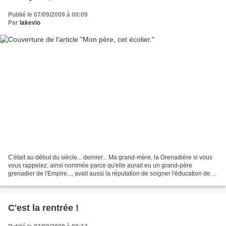
Publié le 07/09/2009 à 00:09
Par
lakevio
C'était au début du siècle... dernier... Ma grand-mère, la Grenadière si vous
vous rappelez, ainsi nommée parce qu'elle aurait eu un grand-père
grenadier de l'Empire..., avait aussi la réputation de soigner l'éducation de
ses enfants. C'est dire si l'école...
C'est la rentrée !