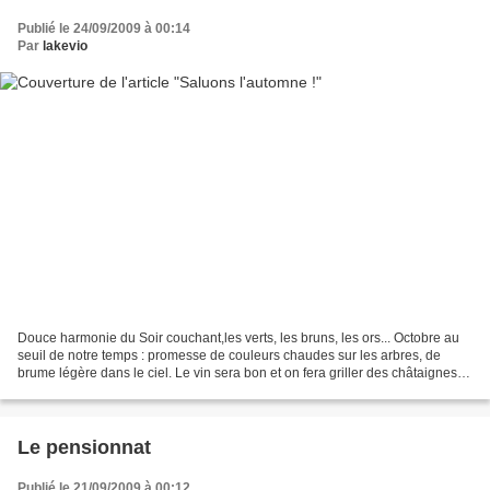
Publié le 24/09/2009 à 00:14
Par
lakevio
Douce harmonie du Soir couchant,les verts, les bruns, les ors... Octobre au
seuil de notre temps : promesse de couleurs chaudes sur les arbres, de
brume légère dans le ciel. Le vin sera bon et on fera griller des châtaignes.
Le premier feu dans la cheminée...
Le pensionnat
Publié le 21/09/2009 à 00:12