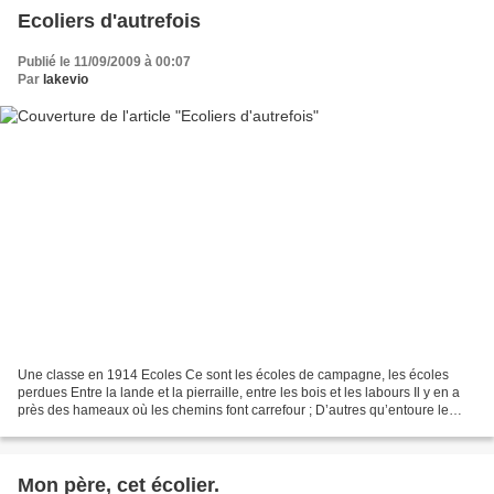
Ecoliers d'autrefois
Publié le 11/09/2009 à 00:07
Par
lakevio
Une classe en 1914 Ecoles Ce sont les écoles de campagne, les écoles
perdues Entre la lande et la pierraille, entre les bois et les labours Il y en a
près des hameaux où les chemins font carrefour ; D’autres qu’entoure le
village et d’autres à l’entrée...
Mon père, cet écolier.