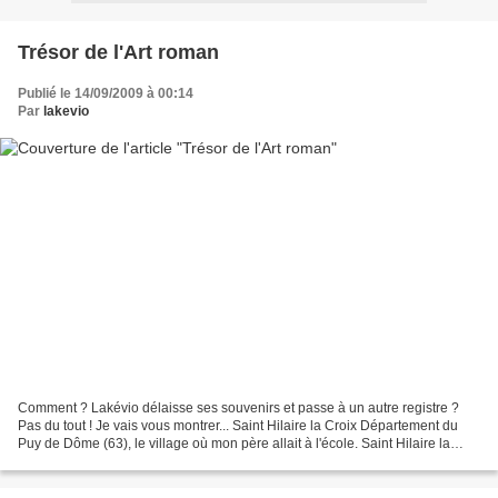
Trésor de l'Art roman
Publié le 14/09/2009 à 00:14
Par
lakevio
Comment ? Lakévio délaisse ses souvenirs et passe à un autre registre ?
Pas du tout ! Je vais vous montrer... Saint Hilaire la Croix Département du
Puy de Dôme (63), le village où mon père allait à l'école. Saint Hilaire la
Croix est situé à 37 kilomètres...