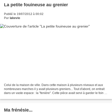
La petite fouineuse au grenier
Publié le 19/07/2012 à 00:02
Par
lakevio
Celui de la maison de ville. Dans cette maison à plusieurs niveaux et aux
nombreuses marches il y avait plusieurs greniers... Tout d'abord, on entrait
dans un vaste espace : la "fenière". Cette pièce avait servi à garder le foin du
cheval de mon grand-père...
Ma frénésie...