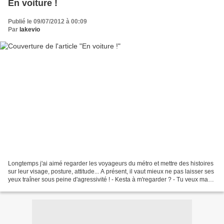
En voiture !
Publié le 09/07/2012 à 00:09
Par
lakevio
Longtemps j'ai aimé regarder les voyageurs du métro et mettre des histoires
sur leur visage, posture, attitude... A présent, il vaut mieux ne pas laisser ses
yeux traîner sous peine d'agressivité ! - Kesta à m'regarder ? - Tu veux ma
photo ? - Tu veux...