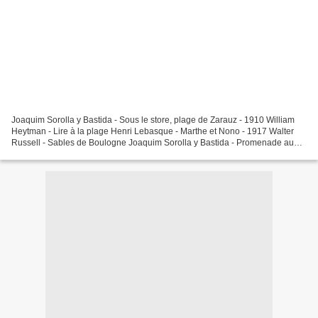
Joaquim Sorolla y Bastida - Sous le store, plage de Zarauz - 1910 William
Heytman - Lire à la plage Henri Lebasque - Marthe et Nono - 1917 Walter
Russell - Sables de Boulogne Joaquim Sorolla y Bastida - Promenade au
bord de mer - 1909 Peder Severin Kroyer-Soir...