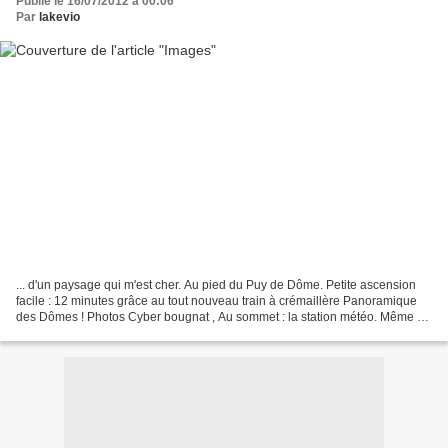
Publié le 16/07/2012 à 00:06
Par
lakevio
... d'un paysage qui m'est cher. Au pied du Puy de Dôme. Petite ascension
facile : 12 minutes grâce au tout nouveau train à crémaillère Panoramique
des Dômes ! Photos Cyber bougnat , Au sommet : la station météo. Même s'il
n'y a pas foule, les touristes...