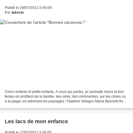
Publié le 29/07/2012 à 00:09
Par
lakevio
Chers enfants et petits-enfants, A vous qui partez, je souhaite repos et bon
temps en profitant de la famille, des amis, des cérémonies, sur les cimes ou
à la plage, en admirant les paysages ! Vladimir Volegov Maria Bennett Hock
Patti Dyment A bientôt...
Les lacs de mon enfance
Publié le 27/07/2012 à 00:05