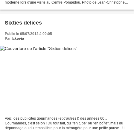
moderne lors d'une visite au Centre Pompidou. Photo de Jean-Christophe
Marmarac pour Le Figaro. L'exposition PANORAMA...
Sixties delices
Publié le 05/07/2012 à 00:05
Par
lakevio
Voici des publicités gourmandes (et d'autres !) des années 60...
Gourmandes, c'est selon ! Du tout fait, du "'en tube" ou "en boîte", mais du
dépannage ou du temps libre pour la ménagère pour une petite pause...! Le
dessert facile pour le déjeuner des...