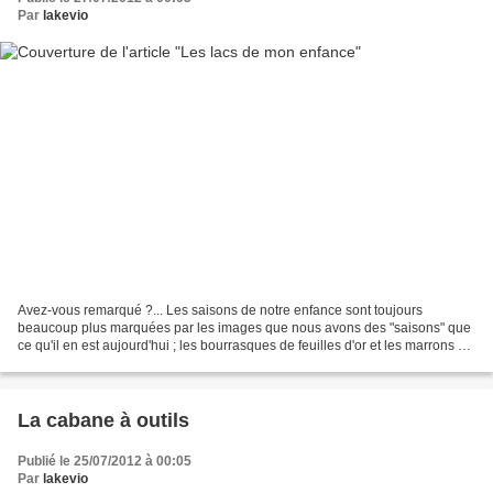
Par
lakevio
Avez-vous remarqué ?... Les saisons de notre enfance sont toujours
beaucoup plus marquées par les images que nous avons des "saisons" que
ce qu'il en est aujourd'hui ; les bourrasques de feuilles d'or et les marrons en
automne, la neige et les gelées...
La cabane à outils
Publié le 25/07/2012 à 00:05
Par
lakevio