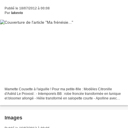
Publié le 18/07/2012 à 00:08
Par
lakevio
Mamette Cousette à l'aiguille ! Pour ma petite-fille : Modèles Citronille
d'Astrid Le Provost : - Intemporels BB : robe froncée transformée en tunique
et bloomer allongé - Hélie transformé en salopette courte - Apolline avec
bloomer - Marie en tunique,...
Images