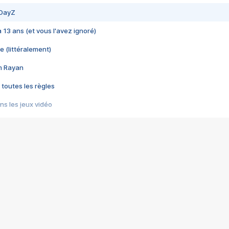
 DayZ
 a 13 ans (et vous l'avez ignoré)
e (littéralement)
im Rayan
 toutes les règles
s les jeux vidéo
us choquant de Rockstar ? - Le scandale BULLY
e plus moche de Steam
du RÊVE tourne au CAUCHEMAR
pendant 8 heures
it… à tort
umiliés par un jeu vidéo