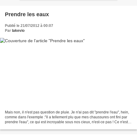
Prendre les eaux
Publié le 21/07/2012 à 00:07
Par
lakevio
Mais non, il n'est pas question de pluie. Je n'ai pas dit "prendre l'eau", hein,
comme dans l'exemple :"il a tellement plu que mes chaussures ont fini par
prendre l'eau", ce qui est incroyable sous nos cieux, n'est-ce pas ! Ce n'est
pas du tout pareil....