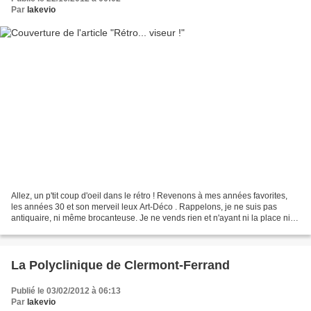
Par
lakevio
Allez, un p'tit coup d'oeil dans le rétro ! Revenons à mes années favorites,
les années 30 et son merveil leux Art-Déco . Rappelons, je ne suis pas
antiquaire, ni même brocanteuse. Je ne vends rien et n'ayant ni la place ni la
fortune qui me permettrait...
La Polyclinique de Clermont-Ferrand
Publié le 03/02/2012 à 06:13
Par
lakevio