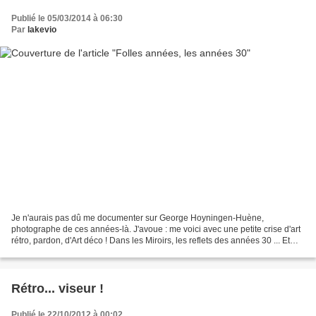
Publié le 05/03/2014 à 06:30
Par
lakevio
Je n'aurais pas dû me documenter sur George Hoyningen-Huène,
photographe de ces années-là. J'avoue : me voici avec une petite crise d'art
rétro, pardon, d'Art déco ! Dans les Miroirs, les reflets des années 30 ... Et
des échos de la Mode d'alors...
Rétro... viseur !
Publié le 22/10/2012 à 00:02