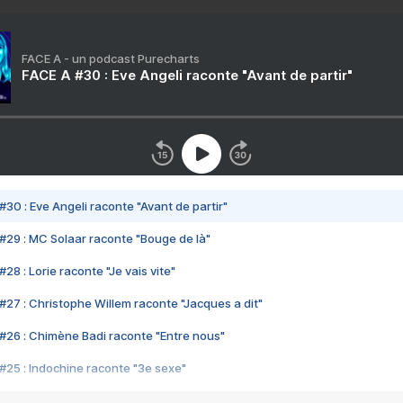
FACE A - un podcast Purecharts
FACE A #30 : Eve Angeli raconte "Avant de partir"
#30 : Eve Angeli raconte "Avant de partir"
#29 : MC Solaar raconte "Bouge de là"
28 : Lorie raconte "Je vais vite"
#27 : Christophe Willem raconte "Jacques a dit"
#26 : Chimène Badi raconte "Entre nous"
#25 : Indochine raconte "3e sexe"
#24 : Zaho raconte "C'est chelou"