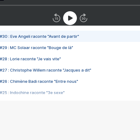
#30 : Eve Angeli raconte "Avant de partir"
#29 : MC Solaar raconte "Bouge de là"
28 : Lorie raconte "Je vais vite"
#27 : Christophe Willem raconte "Jacques a dit"
#26 : Chimène Badi raconte "Entre nous"
#25 : Indochine raconte "3e sexe"
#24 : Zaho raconte "C'est chelou"
#23 : Patrick Bruel raconte "Au café des délices"
#22 : Kyo raconte "Le chemin"
#21 : Nolwenn Leroy raconte "Cassé"