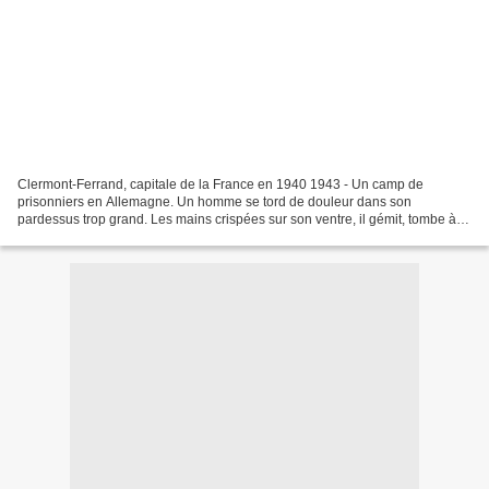
Clermont-Ferrand, capitale de la France en 1940 1943 - Un camp de
prisonniers en Allemagne. Un homme se tord de douleur dans son
pardessus trop grand. Les mains crispées sur son ventre, il gémit, tombe à
genoux et roule dans la neige aux pieds de ses...