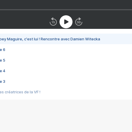
bey Maguire, c'est lui ! Rencontre avec Damien Witecka
e 6
e 5
e 4
e 3
s créatrices de la VF !
e 2
e 1
e Mektoub My Love arrive enfin ! Rencontre avec Shaïn Boumedine et Sal