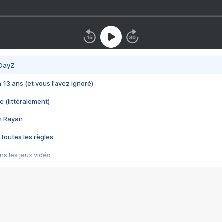
 DayZ
 a 13 ans (et vous l'avez ignoré)
e (littéralement)
im Rayan
 toutes les règles
s les jeux vidéo
us choquant de Rockstar ? - Le scandale BULLY
e plus moche de Steam
du RÊVE tourne au CAUCHEMAR