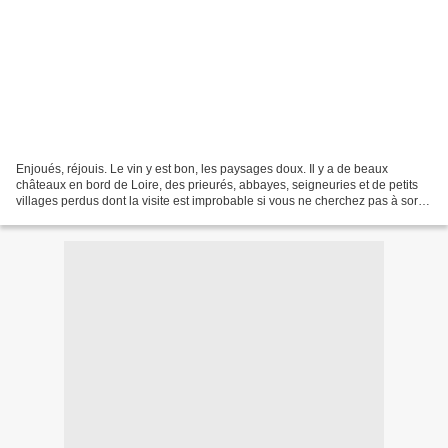
Enjoués, réjouis. Le vin y est bon, les paysages doux. Il y a de beaux
châteaux en bord de Loire, des prieurés, abbayes, seigneuries et de petits
villages perdus dont la visite est improbable si vous ne cherchez pas à sortir
des sentiers battus ! Voici...