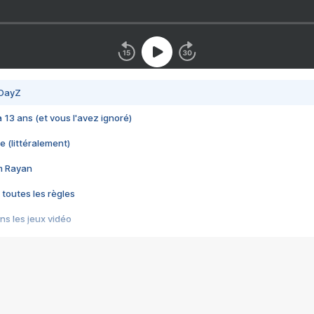
 DayZ
 a 13 ans (et vous l'avez ignoré)
e (littéralement)
im Rayan
 toutes les règles
s les jeux vidéo
us choquant de Rockstar ? - Le scandale BULLY
e plus moche de Steam
du RÊVE tourne au CAUCHEMAR