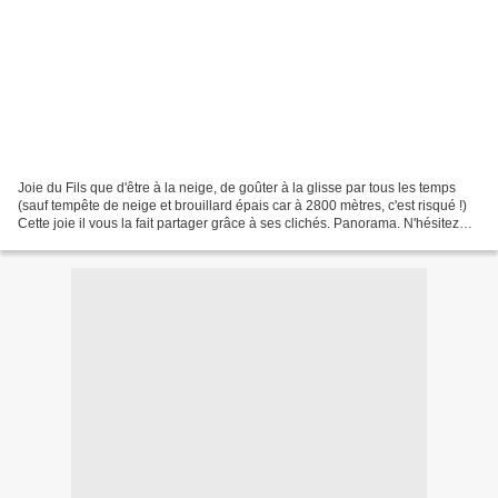
Joie du Fils que d'être à la neige, de goûter à la glisse par tous les temps
(sauf tempête de neige et brouillard épais car à 2800 mètres, c'est risqué !)
Cette joie il vous la fait partager grâce à ses clichés. Panorama. N'hésitez
pas à cliquer sur la...