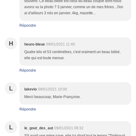
souvent. Ce beau bébé est celui du beau couple dont nous
avons vu la photo ? 3 janvier, comme un de mes frères...J'en
ai d'ailleurs 3 nés en janvier..4kg, mazette...
Répondre
H
heure-bleue
09/01/2021 11:40
Quatre kilo et 53 centimètres, c'est vraiment un beau bébé,
elle qui est toute menue.
Répondre
L
lakevio
09/01/2021 10:00
Merci beaucoup, Marie-Françoise.
Répondre
L
le_gout_des_aut
09/01/2021 09:32
S'il avait une mère juive, elle lui dirait tout le temps "Thiébaud