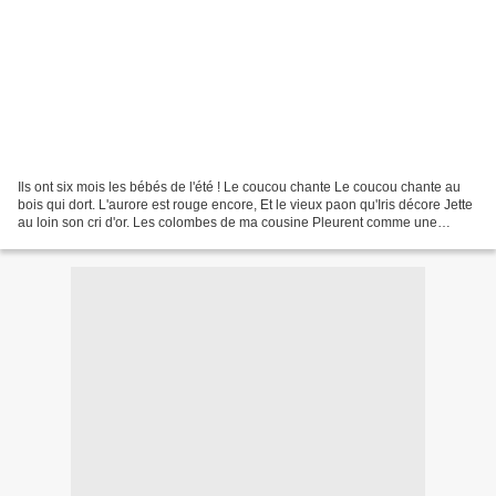
Ils ont six mois les bébés de l'été ! Le coucou chante Le coucou chante au
bois qui dort. L'aurore est rouge encore, Et le vieux paon qu'Iris décore Jette
au loin son cri d'or. Les colombes de ma cousine Pleurent comme une
enfant. Le dindon roue en s'esclaffant...