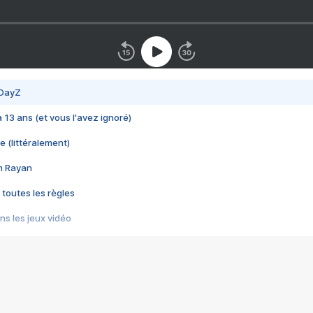
 DayZ
 a 13 ans (et vous l'avez ignoré)
e (littéralement)
im Rayan
 toutes les règles
s les jeux vidéo
us choquant de Rockstar ? - Le scandale BULLY
e plus moche de Steam
du RÊVE tourne au CAUCHEMAR