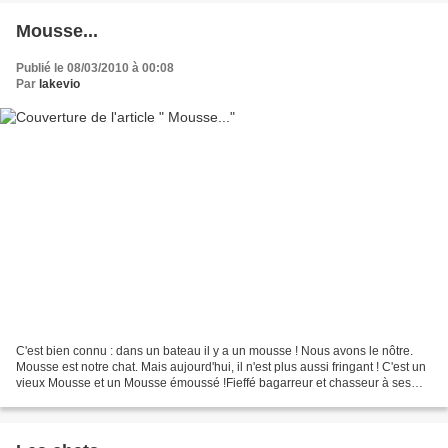
Mousse...
Publié le 08/03/2010 à 00:08
Par
lakevio
C'est bien connu : dans un bateau il y a un mousse ! Nous avons le nôtre.
Mousse est notre chat. Mais aujourd'hui, il n'est plus aussi fringant ! C'est un
vieux Mousse et un Mousse émoussé !Fieffé bagarreur et chasseur à ses
heures, il y a laissé un peu...