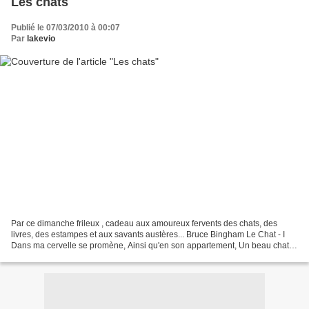
Les chats
Publié le 07/03/2010 à 00:07
Par
lakevio
Par ce dimanche frileux , cadeau aux amoureux fervents des chats, des
livres, des estampes et aux savants austères... Bruce Bingham Le Chat - I
Dans ma cervelle se promène, Ainsi qu'en son appartement, Un beau chat,
fort doux et charmant, Quand il miaule,...