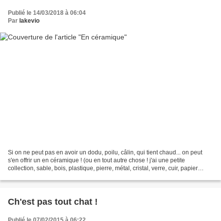
Publié le 14/03/2018 à 06:04
Par
lakevio
Si on ne peut pas en avoir un dodu, poilu, câlin, qui tient chaud... on peut
s'en offrir un en céramique ! (ou en tout autre chose ! j'ai une petite
collection, sable, bois, plastique, pierre, métal, cristal, verre, cuir, papier
mâché, porcelaine, jade,...
Ch'est pas tout chat !
Publié le 07/02/2015 à 06:22