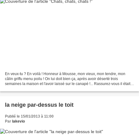
En veux-tu ? En voilà ! Honneur à Mousse, mon vieux, mon tendre, mon
câlin griffu menu poilu ! On lui doit bien ça, après avoir déserté trois
semaines la maison et l'avoir laissé sur le canapé !... Rassurez-vous il était
bien soigné par ses adorateurs...
la neige par-dessus le toit
Publié le 15/01/2013 à 11:00
Par
lakevio