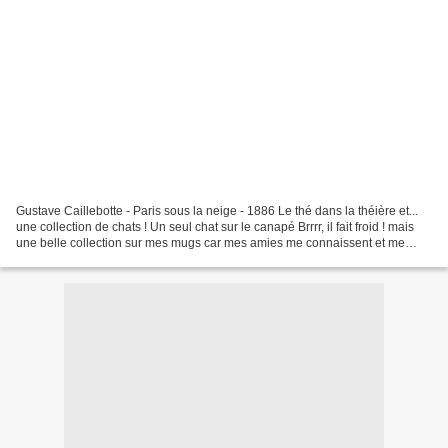
Gustave Caillebotte - Paris sous la neige - 1886 Le thé dans la théière et...
une collection de chats ! Un seul chat sur le canapé Brrrr, il fait froid ! mais
une belle collection sur mes mugs car mes amies me connaissent et me
comblent... Et puis une...