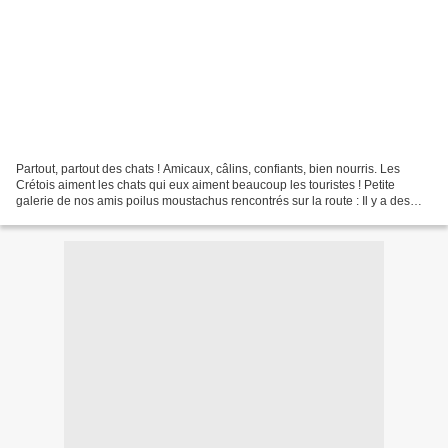
Partout, partout des chats ! Amicaux, câlins, confiants, bien nourris. Les
Crétois aiment les chats qui eux aiment beaucoup les touristes ! Petite
galerie de nos amis poilus moustachus rencontrés sur la route : Il y a des
chats et il y a parfois aussi...