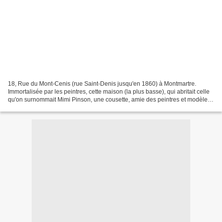
18, Rue du Mont-Cenis (rue Saint-Denis jusqu'en 1860) à Montmartre.
Immortalisée par les peintres, cette maison (la plus basse), qui abritait celle
qu'on surnommait Mimi Pinson, une cousette, amie des peintres et modèle,
inspiratrice de Musset, fut démolie...