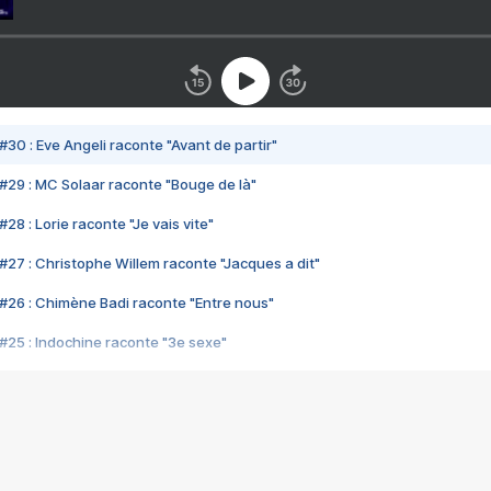
#30 : Eve Angeli raconte "Avant de partir"
#29 : MC Solaar raconte "Bouge de là"
28 : Lorie raconte "Je vais vite"
#27 : Christophe Willem raconte "Jacques a dit"
#26 : Chimène Badi raconte "Entre nous"
#25 : Indochine raconte "3e sexe"
#24 : Zaho raconte "C'est chelou"
#23 : Patrick Bruel raconte "Au café des délices"
#22 : Kyo raconte "Le chemin"