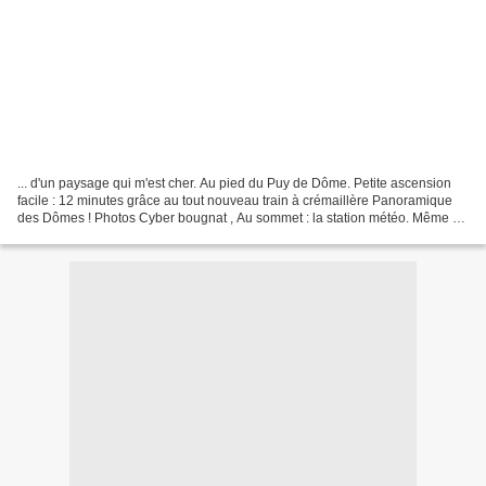
... d'un paysage qui m'est cher. Au pied du Puy de Dôme. Petite ascension
facile : 12 minutes grâce au tout nouveau train à crémaillère Panoramique
des Dômes ! Photos Cyber bougnat , Au sommet : la station météo. Même s'il
n'y a pas foule, les touristes...