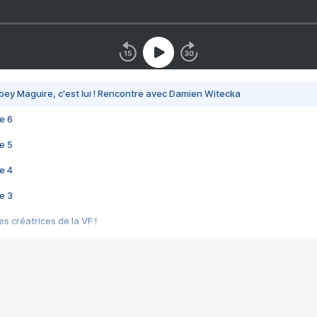
bey Maguire, c'est lui ! Rencontre avec Damien Witecka
e 6
e 5
e 4
e 3
s créatrices de la VF !
e 2
e 1
e Mektoub My Love arrive enfin ! Rencontre avec Shaïn Boumedine et Sal