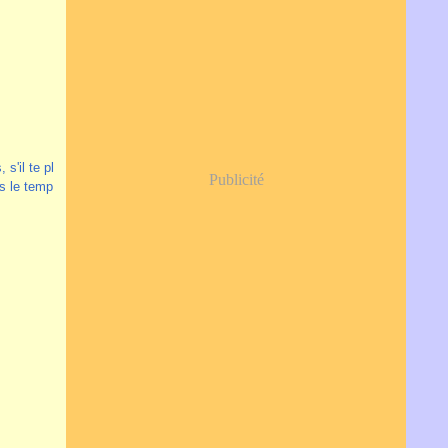
s'il te pl
Publicité
is le temp