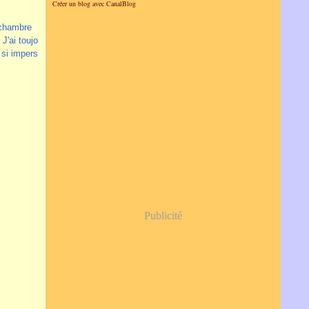
Créer un blog avec CanalBlog
 chambre
J'ai toujo
 si impers
Publicité