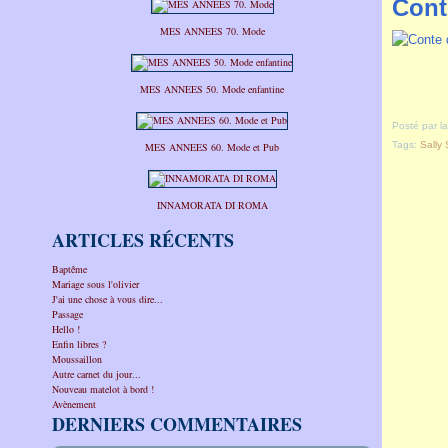
Cont
MES ANNEES 70. Mode
MES ANNEES 50. Mode enfantine
Posté par l
Tags:
Sally 
MES ANNEES 60. Mode et Pub
INNAMORATA DI ROMA
ARTICLES RÉCENTS
Baptême
Mariage sous l'olivier
J'ai une chose à vous dire...
Passage
Hello !
Enfin libres ?
Moussaillon
Autre carnet du jour...
Nouveau matelot à bord !
Avènement
DERNIERS COMMENTAIRES