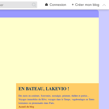
Connexion
+
Créer mon blog
EN BATEAU, LAKEVIO !
Des mots en couleurs. Souvenirs, nostalgie, peinture, théâtre et poésie...
Voyages immobiles du Rêve, voyages dans le Temps, vagabondages en Terres
lointaines ou promenades dans Paris.
Accueil du blog