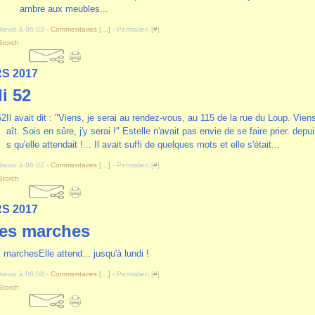
ambre aux meubles...
akevio à 06:03 -
Commentaires [
…
]
- Permalien [
#
]
Storch
S 2017
i 52
Il avait dit : "Viens, je serai au rendez-vous, au 115 de la rue du Loup. Viens, 
aît. Sois en sûre, j'y serai !" Estelle n'avait pas envie de se faire prier. depu
s qu'elle attendait !... Il avait suffi de quelques mots et elle s'était...
akevio à 06:02 -
Commentaires [
…
]
- Permalien [
#
]
Storch
S 2017
les marches
Elle attend... jusqu'à lundi !
akevio à 06:08 -
Commentaires [
…
]
- Permalien [
#
]
Storch