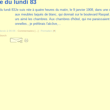
e du lundi 83
Je suis née à quatre heures du matin, le 9 janvier 1908, dans une
aux meubles laqués de blanc, qui donnait sur le boulevard Raspail. 
urs aimé les chambres. Aux chambres d'hôtel, qui me paraissaient
onnelles., je préférais l'alcôve,...
akevio à 06:06 -
Commentaires [
…
]
- Permalien [
#
]
Storch