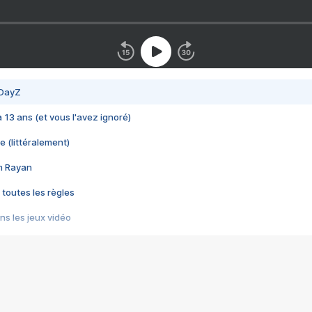
 DayZ
 a 13 ans (et vous l'avez ignoré)
e (littéralement)
im Rayan
 toutes les règles
s les jeux vidéo
us choquant de Rockstar ? - Le scandale BULLY
e plus moche de Steam
du RÊVE tourne au CAUCHEMAR