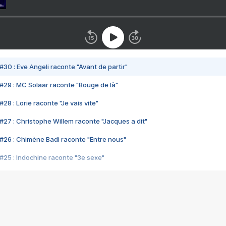
#30 : Eve Angeli raconte "Avant de partir"
#29 : MC Solaar raconte "Bouge de là"
28 : Lorie raconte "Je vais vite"
#27 : Christophe Willem raconte "Jacques a dit"
#26 : Chimène Badi raconte "Entre nous"
#25 : Indochine raconte "3e sexe"
#24 : Zaho raconte "C'est chelou"
#23 : Patrick Bruel raconte "Au café des délices"
#22 : Kyo raconte "Le chemin"