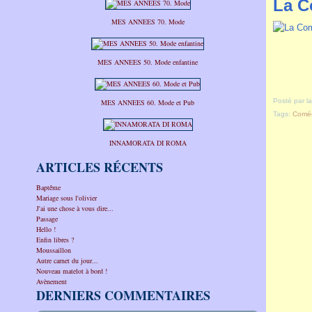
La C
MES ANNEES 70. Mode
MES ANNEES 50. Mode enfantine
Posté par l
MES ANNEES 60. Mode et Pub
Tags:
Coméd
INNAMORATA DI ROMA
ARTICLES RÉCENTS
Baptême
Mariage sous l'olivier
J'ai une chose à vous dire...
Passage
Hello !
Enfin libres ?
Moussaillon
Autre carnet du jour...
Nouveau matelot à bord !
Avènement
DERNIERS COMMENTAIRES