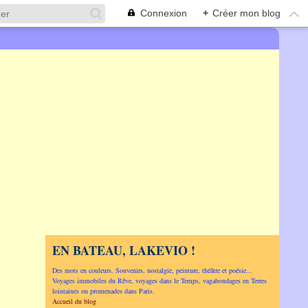
Connexion
+
Créer mon blog
EN BATEAU, LAKEVIO !
Des mots en couleurs. Souvenirs, nostalgie, peinture, théâtre et poésie...
Voyages immobiles du Rêve, voyages dans le Temps, vagabondages en Terres
lointaines ou promenades dans Paris.
Accueil du blog