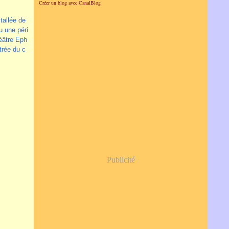
Créer un blog avec CanalBlog
stallée de
eu une péri
éâtre Eph
trée du c
Publicité