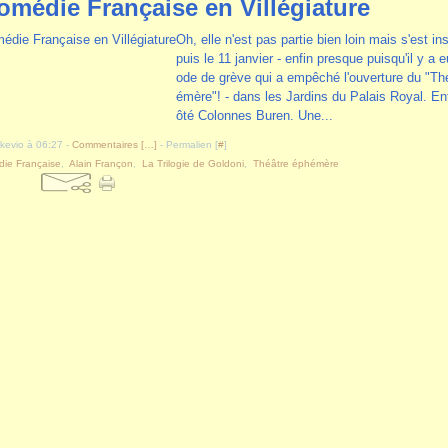
omédie Française en Villégiature
Oh, elle n'est pas partie bien loin mais s'est in
puis le 11 janvier - enfin presque puisqu'il y a 
ode de grève qui a empêché l'ouverture du "Th
émère"! - dans les Jardins du Palais Royal. En
ôté Colonnes Buren. Une...
akevio à 06:27 -
Commentaires [
…
]
- Permalien [
#
]
ie Française
,
Alain Françon
,
La Trilogie de Goldoni
,
Théâtre éphémère