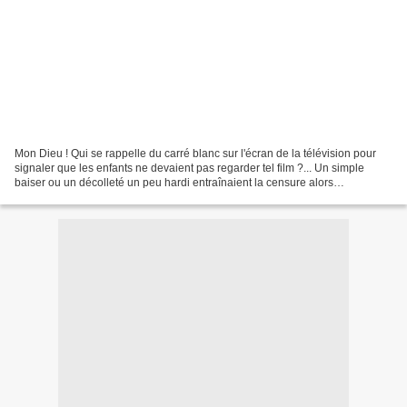
Mon Dieu ! Qui se rappelle du carré blanc sur l'écran de la télévision pour
signaler que les enfants ne devaient pas regarder tel film ?... Un simple
baiser ou un décolleté un peu hardi entraînaient la censure alors
qu'aujourd'hui les mannequins sur les...