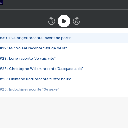
#30 : Eve Angeli raconte "Avant de partir"
#29 : MC Solaar raconte "Bouge de là"
28 : Lorie raconte "Je vais vite"
#27 : Christophe Willem raconte "Jacques a dit"
#26 : Chimène Badi raconte "Entre nous"
#25 : Indochine raconte "3e sexe"
#24 : Zaho raconte "C'est chelou"
#23 : Patrick Bruel raconte "Au café des délices"
#22 : Kyo raconte "Le chemin"