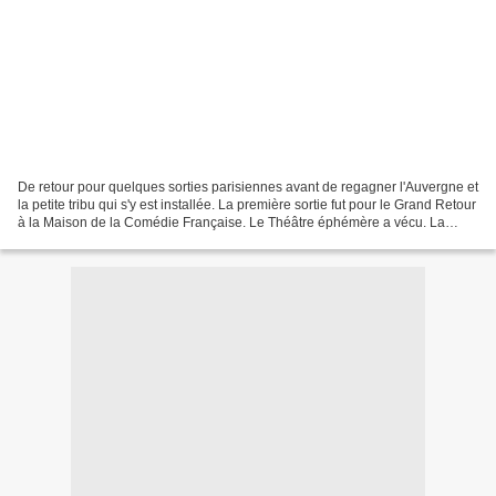
De retour pour quelques sorties parisiennes avant de regagner l'Auvergne et
la petite tribu qui s'y est installée. La première sortie fut pour le Grand Retour
à la Maison de la Comédie Française. Le Théâtre éphémère a vécu. La
Grande Maison rouvre ses...