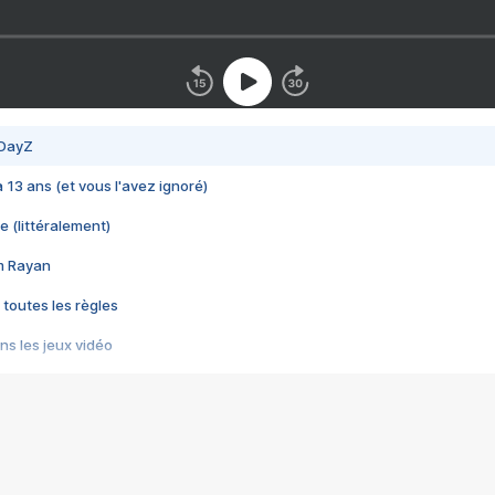
 DayZ
 a 13 ans (et vous l'avez ignoré)
e (littéralement)
im Rayan
 toutes les règles
s les jeux vidéo
us choquant de Rockstar ? - Le scandale BULLY
e plus moche de Steam
du RÊVE tourne au CAUCHEMAR