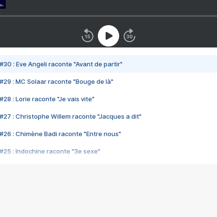
#30 : Eve Angeli raconte "Avant de partir"
#29 : MC Solaar raconte "Bouge de là"
28 : Lorie raconte "Je vais vite"
#27 : Christophe Willem raconte "Jacques a dit"
#26 : Chimène Badi raconte "Entre nous"
#25 : Indochine raconte "3e sexe"
#24 : Zaho raconte "C'est chelou"
#23 : Patrick Bruel raconte "Au café des délices"
#22 : Kyo raconte "Le chemin"