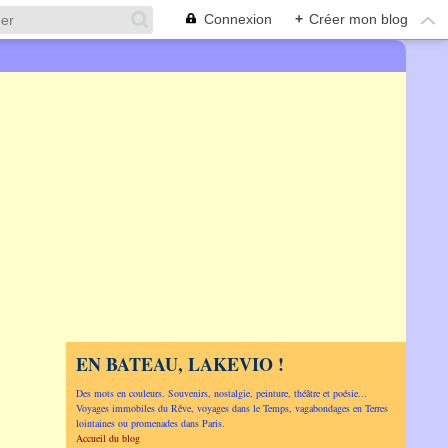
Connexion
+
Créer mon blog
EN BATEAU, LAKEVIO !
Des mots en couleurs. Souvenirs, nostalgie, peinture, théâtre et poésie...
Voyages immobiles du Rêve, voyages dans le Temps, vagabondages en Terres
lointaines ou promenades dans Paris.
Accueil du blog