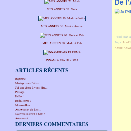
De l
MES ANNEES 70. Mode
MES ANNEES 50. Mode enfantine
Posté par l
Tags:
Adolf
MES ANNEES 60. Mode et Pub
Käthe Kolwi
INNAMORATA DI ROMA
ARTICLES RÉCENTS
Baptême
Mariage sous l'olivier
J'ai une chose à vous dire...
Passage
Hello !
Enfin libres ?
Moussaillon
Autre carnet du jour...
Nouveau matelot à bord !
Avènement
DERNIERS COMMENTAIRES