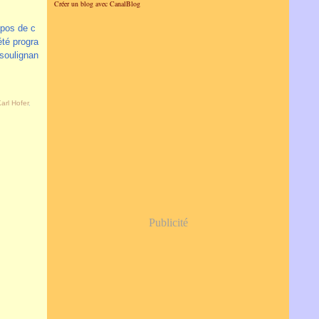
Créer un blog avec CanalBlog
opos de c
été progra
 soulignan
arl Hofer
,
Publicité