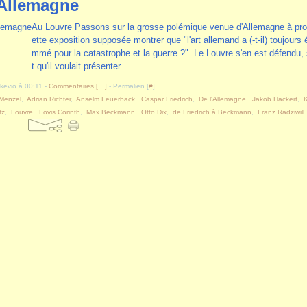
'Allemagne
Au Louvre Passons sur la grosse polémique venue d'Allemagne à pr
ette exposition supposée montrer que "l'art allemand a (-t-il) toujours 
mmé pour la catastrophe et la guerre ?". Le Louvre s'en est défendu,
t qu'il voulait présenter...
akevio à 00:11 -
Commentaires [
…
]
- Permalien [
#
]
 Menzel
,
Adrian Richter
,
Anselm Feuerback
,
Caspar Friedrich
,
De l'Allemagne
,
Jakob Hackert
,
K
tz
,
Louvre
,
Lovis Corinth
,
Max Beckmann
,
Otto Dix
,
de Friedrich à Beckmann
,
Franz Radziwill