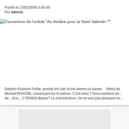
Publié le 13/02/2008 à 06:45
Par
lakevio
Delphin Enjolras Poète, prends ton luth et me donne un baiser. .. Alfred de
Musset ROXANE, s'avançant sur le balcon. C'est vous ? Nous parlions de...
de... d'un... CYRANO Baiser? Le mot est doux ! Je ne vois pas pourquoi votre
lèvre ne l'ose ; S'il la...