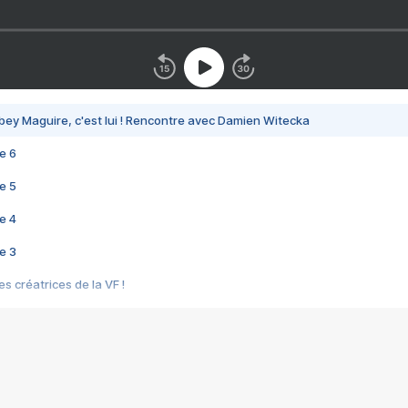
bey Maguire, c'est lui ! Rencontre avec Damien Witecka
e 6
e 5
e 4
e 3
s créatrices de la VF !
e 2
e 1
e Mektoub My Love arrive enfin ! Rencontre avec Shaïn Boumedine et Sal