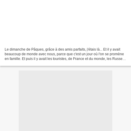
Le dimanche de Pâques, grâce à des amis parfaits, j'étais là... Et il y avait
beaucoup de monde avec nous, parce que c'est un jour où l'on se promène
en famille. Et puis il y avait les touristes, de France et du monde, les Russes,
les Italiens, Hollandais,...