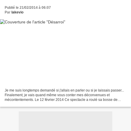
Publié le 21/02/2014 à 06:07
Par
lakevio
Je me suis longtemps demandé si j'allais en parler ou si je laissais passer...
Finalement, je vais quand même vous conter mes déconvenues et
mécontentements. Le 12 février 2014 Ce spectacle a roulé sa bosse de
Paris aux USA, de l'Amérique à Tourcoing...