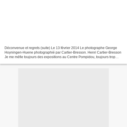
Déconvenue et regrets (suite) Le 13 février 2014 Le photographe George
Hoyningen-Huene photographié par Cartier-Bresson. Henri Cartier-Bresson
Je me méfie toujours des expositions au Centre Pompidou, toujours trop
grandes. Une fois encore, je ne suis...