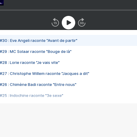
#30 : Eve Angeli raconte "Avant de partir"
#29 : MC Solaar raconte "Bouge de là"
28 : Lorie raconte "Je vais vite"
#27 : Christophe Willem raconte "Jacques a dit"
#26 : Chimène Badi raconte "Entre nous"
#25 : Indochine raconte "3e sexe"
#24 : Zaho raconte "C'est chelou"
#23 : Patrick Bruel raconte "Au café des délices"
#22 : Kyo raconte "Le chemin"