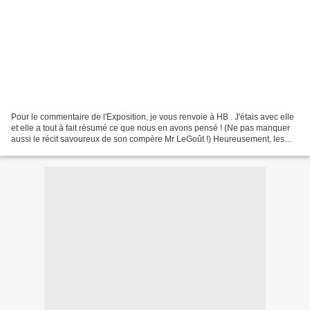
Pour le commentaire de l'Exposition, je vous renvoie à HB . J'étais avec elle
et elle a tout à fait résumé ce que nous en avons pensé ! (Ne pas manquer
aussi le récit savoureux de son compère Mr LeGoût !) Heureusement, les
tableaux, gravures, autographes...