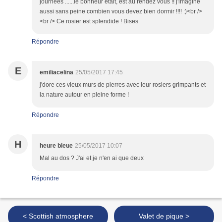
journées ......le bonheur était, est au rendez vous !! j'imagine
aussi sans peine combien vous devez bien dormir !!!! :)<br />
<br /> Ce rosier est splendide ! Bises
Répondre
E
emiliacelina
25/05/2017 17:45
j'dore ces vieux murs de pierres avec leur rosiers grimpants et
la nature autour en pleine forme !
Répondre
H
heure bleue
25/05/2017 10:07
Mal au dos ? J'ai et je n'en ai que deux
Répondre
< Scottish atmosphere
Valet de pique >