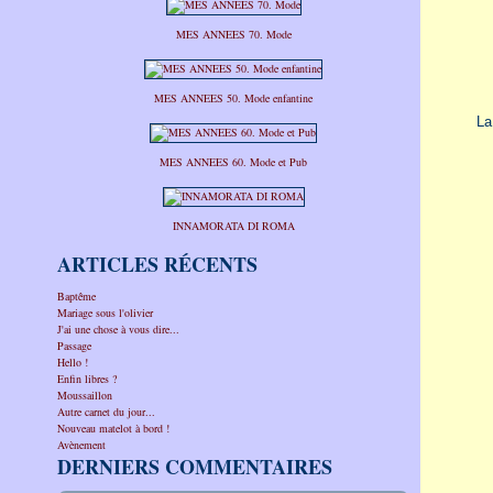
MES ANNEES 70. Mode
MES ANNEES 50. Mode enfantine
La 
MES ANNEES 60. Mode et Pub
INNAMORATA DI ROMA
ARTICLES RÉCENTS
Baptême
Mariage sous l'olivier
J'ai une chose à vous dire...
Passage
Hello !
Enfin libres ?
Moussaillon
Autre carnet du jour...
Nouveau matelot à bord !
Avènement
DERNIERS COMMENTAIRES