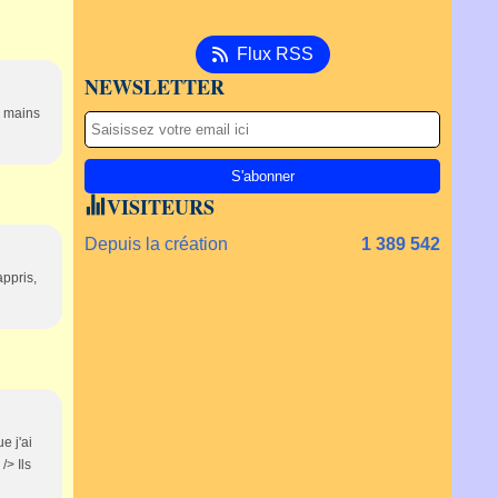
Flux RSS
NEWSLETTER
ux mains
VISITEURS
Depuis la création
1 389 542
appris,
e j'ai
/> Ils