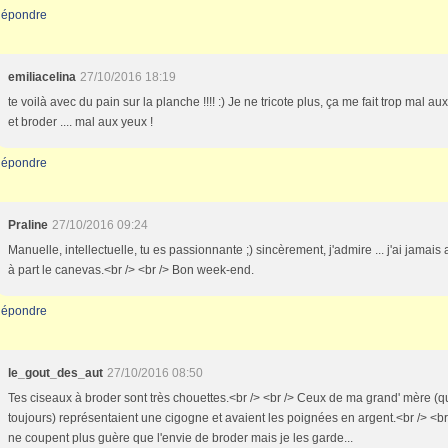
épondre
emiliacelina
27/10/2016 18:19
te voilà avec du pain sur la planche !!!! :) Je ne tricote plus, ça me fait trop mal a
et broder .... mal aux yeux !
épondre
Praline
27/10/2016 09:24
Manuelle, intellectuelle, tu es passionnante ;) sincèrement, j'admire ... j'ai jamais 
à part le canevas.<br /> <br /> Bon week-end.
épondre
le_gout_des_aut
27/10/2016 08:50
Tes ciseaux à broder sont très chouettes.<br /> <br /> Ceux de ma grand' mère (qu
toujours) représentaient une cigogne et avaient les poignées en argent.<br /> <br 
ne coupent plus guère que l'envie de broder mais je les garde...