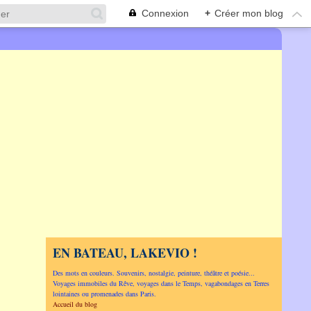
Connexion
+
Créer mon blog
EN BATEAU, LAKEVIO !
Des mots en couleurs. Souvenirs, nostalgie, peinture, théâtre et poésie...
Voyages immobiles du Rêve, voyages dans le Temps, vagabondages en Terres
lointaines ou promenades dans Paris.
Accueil du blog