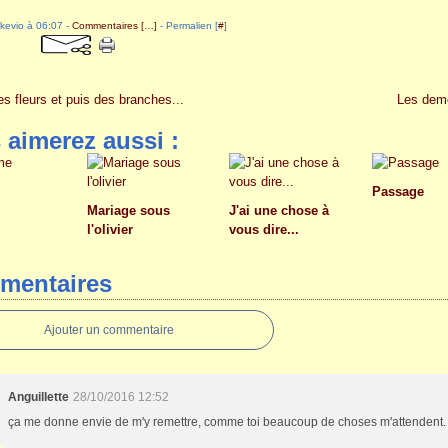
akevio à 06:07 -
Commentaires [
…
]
- Permalien [
#
]
es fleurs et puis des branches...
Les demo
 aimerez aussi :
Passage
Mariage sous
J'ai une chose à
l'olivier
vous dire...
mentaires
Ajouter un commentaire
Anguillette
28/10/2016 12:52
ça me donne envie de m'y remettre, comme toi beaucoup de choses m'attendent.