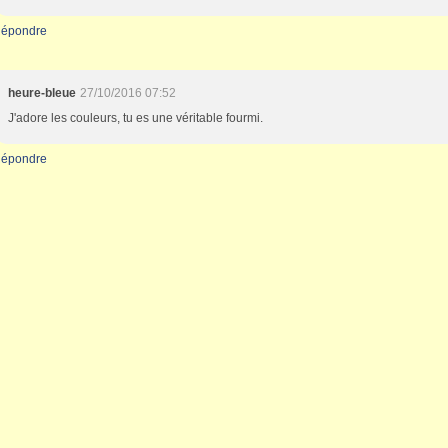
épondre
heure-bleue
27/10/2016 07:52
J'adore les couleurs, tu es une véritable fourmi.
épondre