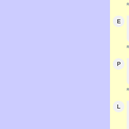
R
E
R
P
R
L