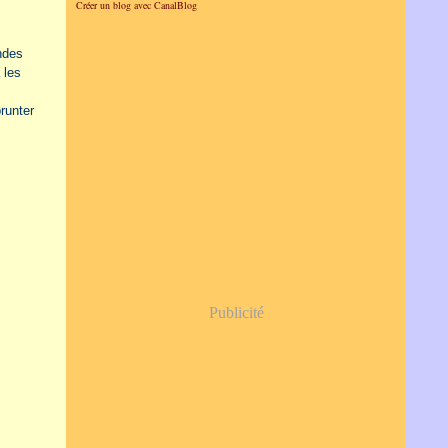
Créer un blog avec CanalBlog
ndes
 les
runter
Publicité