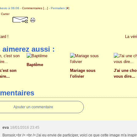
akevio à 06:06 -
Commentaires [
…
]
- Permalien [
#
]
 Carter
tard !
La véri
 aimerez aussi :
Baptême
c'est son
Mariage sous
J'ai une cho
ire...
l'olivier
vous dire...
mentaires
Ajouter un commentaire
eva
18/01/2016 23:45
Bonsoir,<br /> <br /> j'ai eu envie de participer, voici ce que cette image m'a inspir