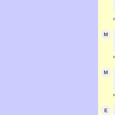
R
M
R
M
R
E