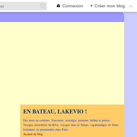
Connexion
+
Créer mon blog
EN BATEAU, LAKEVIO !
Des mots en couleurs. Souvenirs, nostalgie, peinture, théâtre et poésie...
Voyages immobiles du Rêve, voyages dans le Temps, vagabondages en Terres
lointaines ou promenades dans Paris.
Accueil du blog