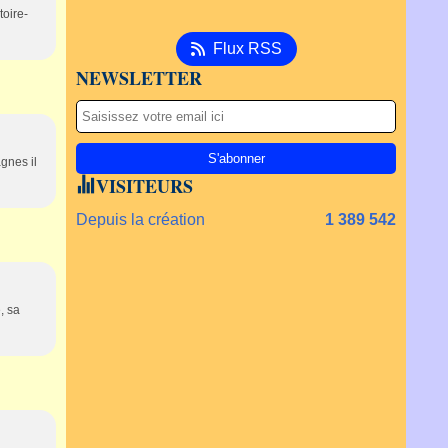
toire-
Flux RSS
NEWSLETTER
gnes il
VISITEURS
Depuis la création
1 389 542
, sa