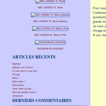
MES ANNEES 70. Mode
Pour vous
Conteuses
aventures 
MES ANNEES 50. Mode enfantine
grands éc
Je vous p
l'image e
MES ANNEES 60. Mode et Pub
A vos cla
INNAMORATA DI ROMA
ARTICLES RÉCENTS
Baptême
Mariage sous l'olivier
J'ai une chose à vous dire...
Passage
Hello !
Enfin libres ?
Moussaillon
Autre carnet du jour...
Nouveau matelot à bord !
Avènement
DERNIERS COMMENTAIRES