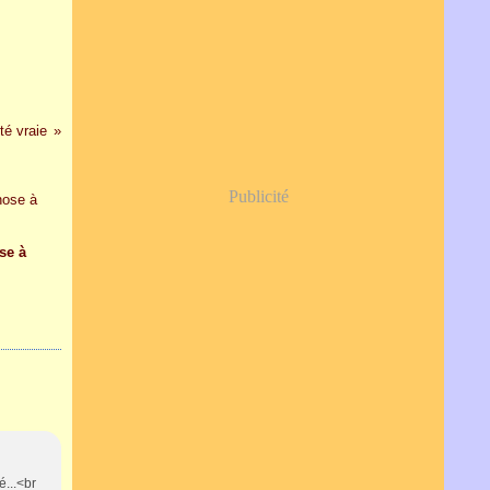
té vraie
Publicité
se à
é...<br