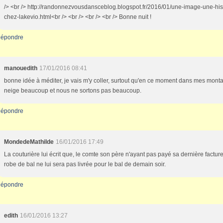
/> <br /> http://randonnezvousdansceblog.blogspot.fr/2016/01/une-image-une-his
chez-lakevio.html<br /> <br /> <br /> <br /> Bonne nuit !
épondre
manouedith
17/01/2016 08:41
bonne idée à méditer, je vais m'y coller, surtout qu'en ce moment dans mes monta
neige beaucoup et nous ne sortons pas beaucoup.
épondre
MondedeMathilde
16/01/2016 17:49
La couturière lui écrit que, le comte son père n'ayant pas payé sa dernière facture
robe de bal ne lui sera pas livrée pour le bal de demain soir.
épondre
edith
16/01/2016 13:27