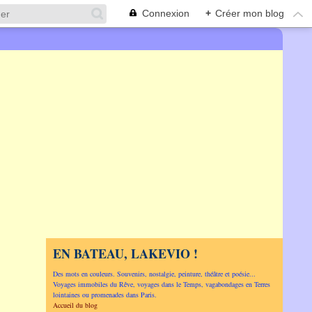
Connexion
+
Créer mon blog
EN BATEAU, LAKEVIO !
Des mots en couleurs. Souvenirs, nostalgie, peinture, théâtre et poésie...
Voyages immobiles du Rêve, voyages dans le Temps, vagabondages en Terres
lointaines ou promenades dans Paris.
Accueil du blog