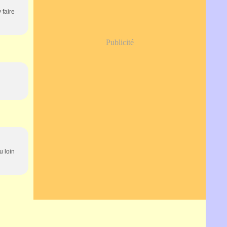
 faire
Publicité
u loin