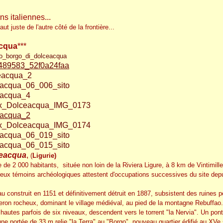
ns italiennes...
aut juste de l'autre côté de la frontière...
cqua
***
eacqua
,
(
Ligurie)
e 2 000 habitants, située non loin de la Riviera Ligure, à 8 km de Vintimille
ux témoins archéologiques attestent d'occupations successives du site depu
u construit en 1151 et définitivement détruit en 1887, subsistent des ruines 
eron rocheux, dominant le village médiéval, au pied de la montagne Rebuffao
hautes parfois de six niveaux, descendent vers le torrent "la Nervia". Un pon
une portée de 33 m relie "la Terra" au "Borgo", nouveau quartier édifié au XVe 