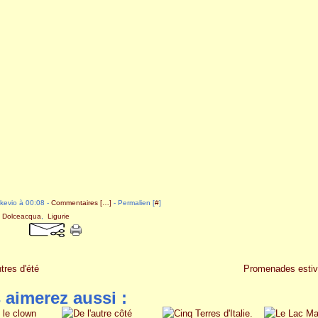
akevio à 00:08 -
Commentaires [
…
]
- Permalien [
#
]
,
Dolceacqua
,
Ligurie
res d'été
Promenades estiva
 aimerez aussi :