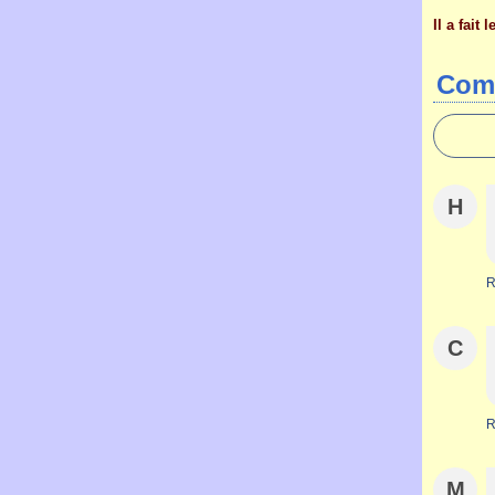
Il a fait 
Com
H
R
C
R
M