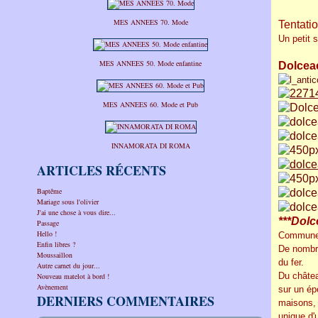
MES ANNEES 70. Mode
Tentatio
Un petit s
MES ANNEES 50. Mode enfantine
Dolcea
MES ANNEES 60. Mode et Pub
INNAMORATA DI ROMA
ARTICLES RÉCENTS
Baptême
Mariage sous l'olivier
J'ai une chose à vous dire...
***
Dolc
Passage
Hello !
Commune d
Enfin libres ?
De nombre
Moussaillon
du fer.
Autre carnet du jour...
Du châtea
Nouveau matelot à bord !
Avènement
sur un ép
DERNIERS COMMENTAIRES
maisons, 
unique d'