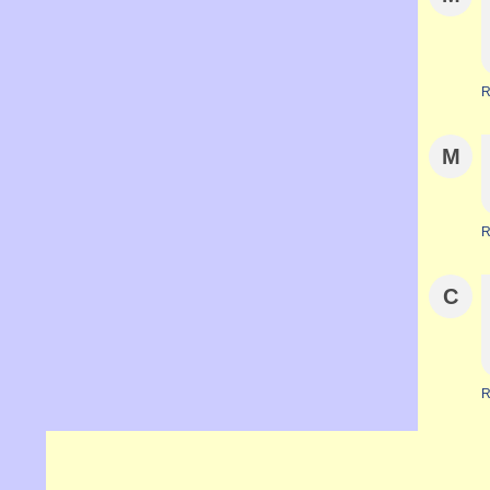
R
M
R
C
R