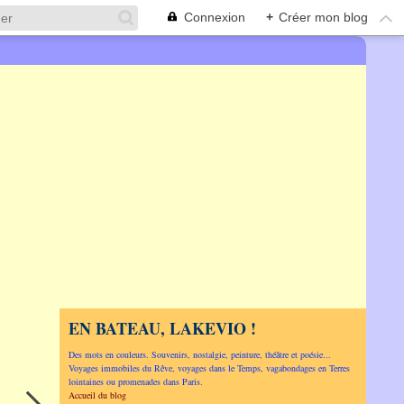
Connexion
+
Créer mon blog
EN BATEAU, LAKEVIO !
Des mots en couleurs. Souvenirs, nostalgie, peinture, théâtre et poésie...
Voyages immobiles du Rêve, voyages dans le Temps, vagabondages en Terres
lointaines ou promenades dans Paris.
Accueil du blog