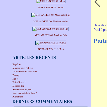
MES ANNEES 70. Mode
MES ANNEES 50. Mode enfantine
Date de c
Publié pa
MES ANNEES 60. Mode et Pub
Part
INNAMORATA DI ROMA
ARTICLES RÉCENTS
Baptême
Mariage sous l'olivier
J'ai une chose à vous dire...
Passage
Hello !
Enfin libres ?
Moussaillon
Autre carnet du jour...
Nouveau matelot à bord !
Avènement
DERNIERS COMMENTAIRES